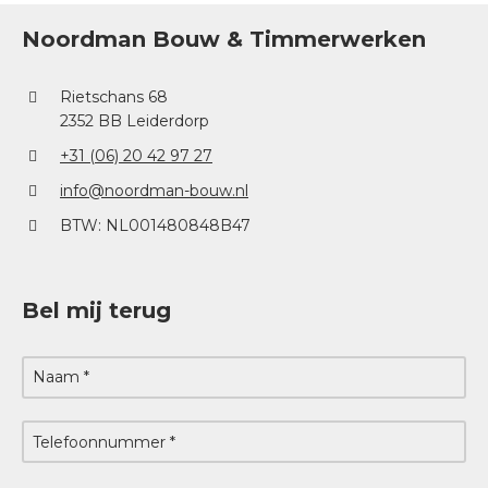
Noordman Bouw & Timmerwerken
Rietschans 68
2352 BB Leiderdorp
+31 (06) 20 42 97 27
info@noordman-bouw.nl
BTW: NL001480848B47
Bel mij terug