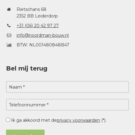
Rietschans 68
2352 BB Leiderdorp
+31 (06) 20 42 97 27
info@noordman-bouw.nl
BTW: NL001480848B47
Bel mij terug
Ik ga akkoord met de
privacy voorwaarden
(*).