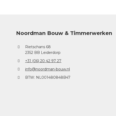
Noordman Bouw & Timmerwerken
Rietschans 68
2352 BB Leiderdorp
+31 (06) 20 42 97 27
info@noordman-bouw.nl
BTW: NL001480848B47