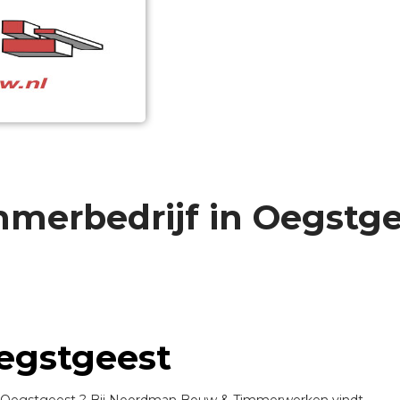
merbedrijf in Oegstg
egstgeest
in Oegstgeest ? Bij Noordman Bouw & Timmerwerken vindt