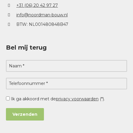
+31 (06) 20 42 97 27
info@noordman-bouw.nl
BTW: NL001480848B47
Bel mij terug
Ik ga akkoord met de
privacy voorwaarden
(*).