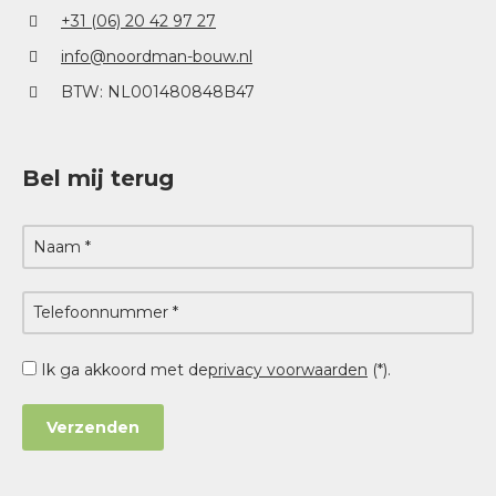
+31 (06) 20 42 97 27
info@noordman-bouw.nl
BTW: NL001480848B47
Bel mij terug
Ik ga akkoord met de
privacy voorwaarden
(*).