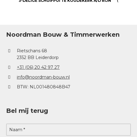
3-DELIGE SCHUIFPUI TE KOUDEKERK A/D RIJN
Noordman Bouw & Timmerwerken
Rietschans 68
2352 BB Leiderdorp
+31 (06) 20 42 97 27
info@noordman-bouw.nl
BTW: NL001480848B47
Bel mij terug