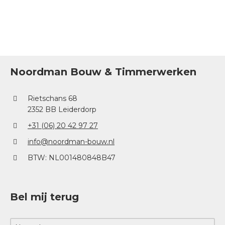
Noordman Bouw & Timmerwerken
Rietschans 68
2352 BB Leiderdorp
+31 (06) 20 42 97 27
info@noordman-bouw.nl
BTW: NL001480848B47
Bel mij terug