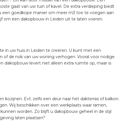
ste gaat van uw tuin of kavel. De extra verdieping biedt
is een goedkope manier om meer m3 toe te voegen aan
f om een dakopbouw in Leiden uit te laten voeren.
e in uw huis in Leiden te creëren. U kunt met een
n of de nok van uw woning verhogen. Vooral voor nodige
n dakopbouw levert niet alleen extra ruimte op, maar is
kozijnen. Evt. zelfs een deur naar het dakterras of balkon.
en. Wij beschikken over een werkplaats waar ramen,
unnen worden. Zo blijft u dakopbouw geheel in de stijl
geving laten plaatsen?