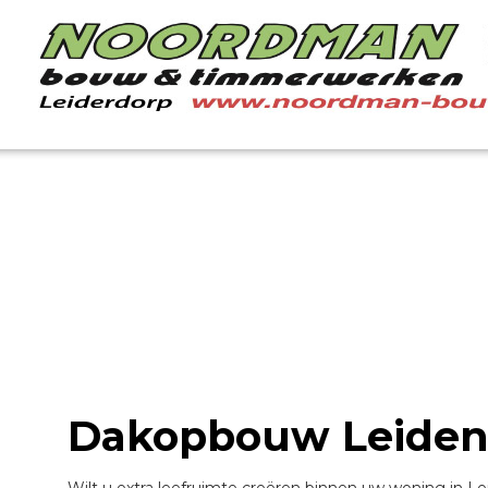
Dakopbouw Leide
Wilt u extra leefruimte creëren binnen uw woning in L