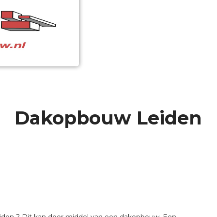
Dakopbouw Leiden
n
eiden ? Dit kan door middel van een dakopbouw. Een