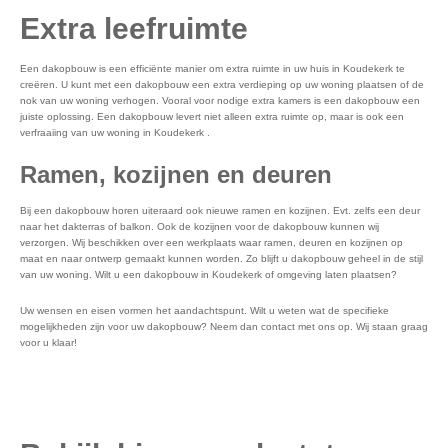
Extra leefruimte
Een dakopbouw is een efficiënte manier om extra ruimte in uw huis in Koudekerk te
creëren. U kunt met een dakopbouw een extra verdieping op uw woning plaatsen of de
nok van uw woning verhogen. Vooral voor nodige extra kamers is een dakopbouw een
juiste oplossing. Een dakopbouw levert niet alleen extra ruimte op, maar is ook een
verfraaiing van uw woning in Koudekerk .
Ramen, kozijnen en deuren
Bij een dakopbouw horen uiteraard ook nieuwe ramen en kozijnen. Evt. zelfs een deur
naar het dakterras of balkon. Ook de kozijnen voor de dakopbouw kunnen wij
verzorgen. Wij beschikken over een werkplaats waar ramen, deuren en kozijnen op
maat en naar ontwerp gemaakt kunnen worden. Zo blijft u dakopbouw geheel in de stijl
van uw woning. Wilt u een dakopbouw in Koudekerk of omgeving laten plaatsen?
Uw wensen en eisen vormen het aandachtspunt. Wilt u weten wat de specifieke
mogelijkheden zijn voor uw dakopbouw? Neem dan contact met ons op. Wij staan graag
voor u klaar!