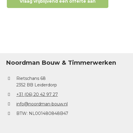
Vraag vrijblijvend een offerte aan
Noordman Bouw & Timmerwerken
Rietschans 68
2352 BB Leiderdorp
+31 (06) 20 42 97 27
info@noordman-bouw.nl
BTW: NL001480848B47