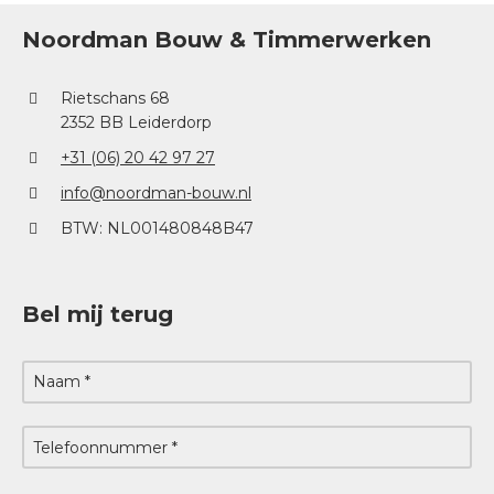
Noordman Bouw & Timmerwerken
Rietschans 68
2352 BB Leiderdorp
+31 (06) 20 42 97 27
info@noordman-bouw.nl
BTW: NL001480848B47
Bel mij terug