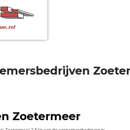
emersbedrijven Zoete
en Zoetermeer
in Zoetermeer ? Eén van de aannemersbedrijven in