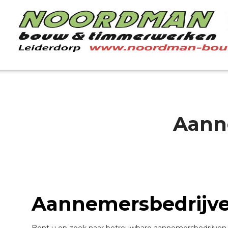
Aann
Aannemersbedrijv
Bent u op zoek naar betrouwbare aannemersbedrijven 