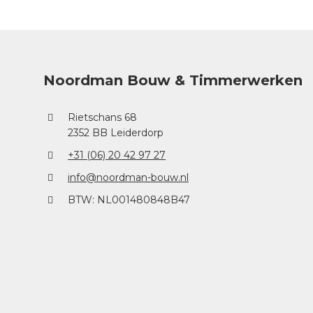
Noordman Bouw & Timmerwerken
Rietschans 68
2352 BB Leiderdorp
+31 (06) 20 42 97 27
info@noordman-bouw.nl
BTW: NL001480848B47